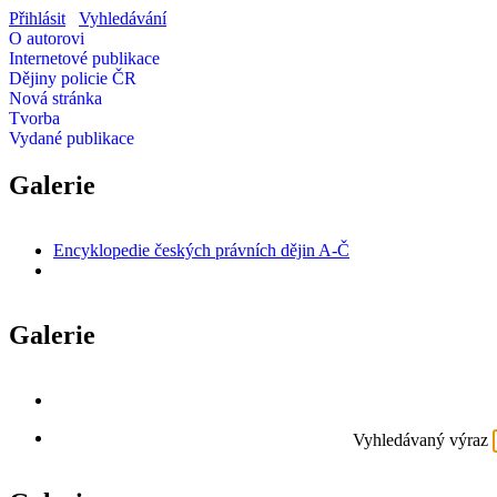
Přihlásit
Vyhledávání
O autorovi
Internetové publikace
Dějiny policie ČR
Nová stránka
Tvorba
Vydané publikace
Galerie
Encyklopedie českých právních dějin A-Č
Galerie
Vyhledávaný výraz