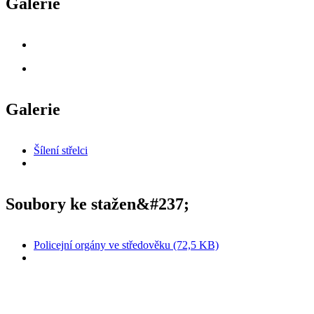
Galerie
Galerie
Šílení střelci
Soubory ke stažen&#237;
Policejní orgány ve středověku (72,5 KB)