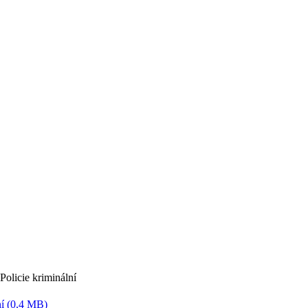
Policie kriminální
ní (0,4 MB)