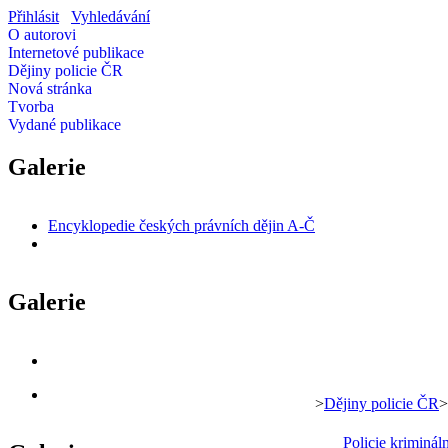
Přihlásit
Vyhledávání
O autorovi
Internetové publikace
Dějiny policie ČR
Nová stránka
Tvorba
Vydané publikace
Galerie
Encyklopedie českých právních dějin A-Č
Galerie
>
Dějiny policie ČR
>
Policie kriminál