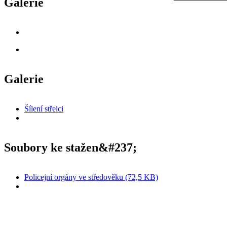
Galerie
Galerie
Šílení střelci
Soubory ke stažen&#237;
Policejní orgány ve středověku (72,5 KB)