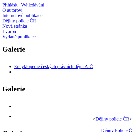
Přihlásit
Vyhledávání
O autorovi
Internetové publikace
Dějiny policie ČR
Nová stránka
Tvorba
Vydané publikace
Galerie
Encyklopedie českých právních dějin A-Č
Galerie
>
Dějiny policie ČR
>
Dějiny Policie 