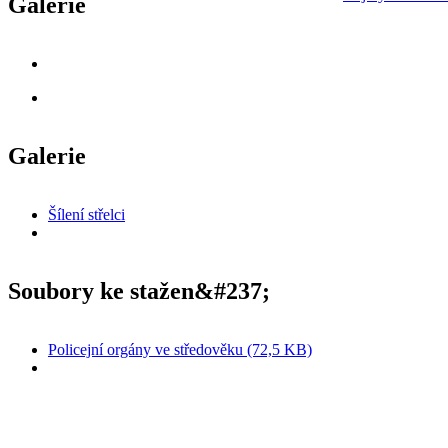
Galerie
Galerie
Šílení střelci
Soubory ke stažen&#237;
Policejní orgány ve středověku (72,5 KB)