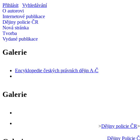
Přihlásit
Vyhledávání
O autorovi
Internetové publikace
Dějiny policie ČR
Nová stránka
Tvorba
Vydané publikace
Galerie
Encyklopedie českých právních dějin A-Č
Galerie
>
Dějiny policie ČR
>
Dějiny Policie 