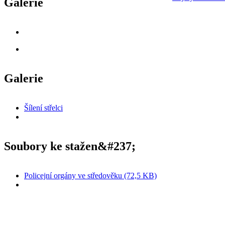
Galerie
Galerie
Šílení střelci
Soubory ke stažen&#237;
Policejní orgány ve středověku (72,5 KB)