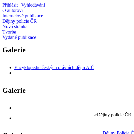
Přihlásit
Vyhledávání
O autorovi
Internetové publikace
Dějiny policie ČR
Nová stránka
Tvorba
Vydané publikace
Galerie
Encyklopedie českých právních dějin A-Č
Galerie
>
Dějiny policie ČR
Dějiny Policie 