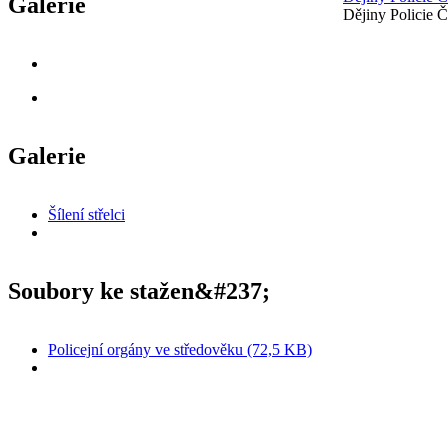
Galerie
Dějiny Policie 
Galerie
Šílení střelci
Soubory ke stažen&#237;
Policejní orgány ve středověku (72,5 KB)