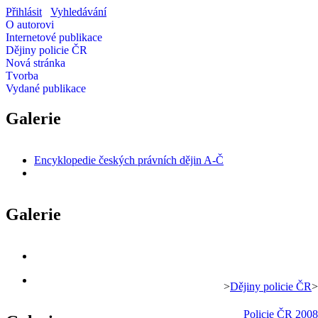
Přihlásit
Vyhledávání
O autorovi
Internetové publikace
Dějiny policie ČR
Nová stránka
Tvorba
Vydané publikace
Galerie
Encyklopedie českých právních dějin A-Č
Galerie
>
Dějiny policie ČR
>
Policie ČR 200