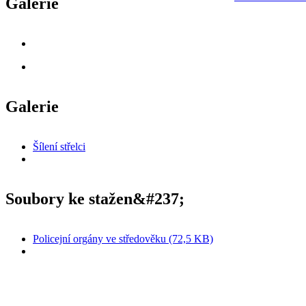
Galerie
Galerie
Šílení střelci
Soubory ke stažen&#237;
Policejní orgány ve středověku (72,5 KB)